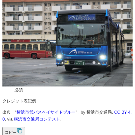
この画像は、営利・非営利を問わずご利用いただけます。トリミン
グ・色変更などの改変も可能です。クレジット表記は必須です。
※本サイトの
利用規約
も適用されます。
営利利用
可
改変
可
クレジット表記
必須
クレジット表記例
出典：“
横浜市営バスベイサイドブルー
”
, by 横浜市交通局,
CC BY 4.
0
, via
横浜市交通局コンテスト
.
コピー