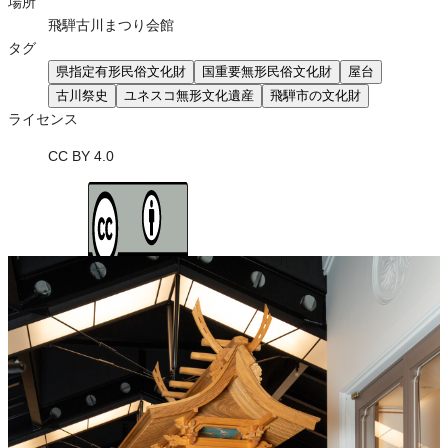
場所
飛騨古川まつり会館
タグ
県指定有形民俗文化財
国重要無形民俗文化財
屋台
古川祭史
ユネスコ無形文化遺産
飛騨市の文化財
ライセンス
CC BY 4.0
ライセンスの内容を確認する
JSON-LD出力
Loading...
ダウンロード