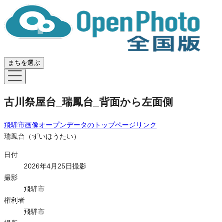
まちを選ぶ
古川祭屋台_瑞鳳台_背面から左面側
飛騨市画像オープンデータ
のトップページリンク
瑞鳳台（ずいほうたい）
日付
2026年4月25日撮影
撮影
飛騨市
権利者
飛騨市