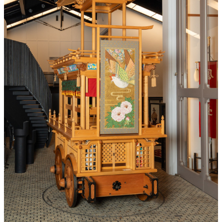
この画像は、営利・非営利を問わずご利用いただけます。トリミン
グ・色変更などの改変も可能です。クレジット表記は必須です。
※本サイトの
利用規約
も適用されます。
営利利用
可
改変
可
クレジット表記
必須
クレジット表記例
出典：“
古川祭屋台_瑞鳳台_背面から左面側
”
, by 飛騨市,
CC BY 4.0
,
via
飛騨市画像オープンデータ
.
コピー