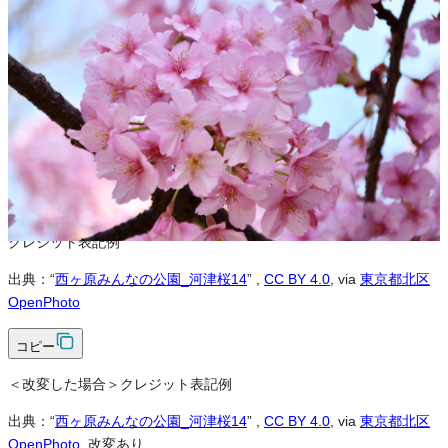
※本サイトの
利用規約
も適用されます。
営利利用
可
改変
可
クレジット表記
必須
クレジット表記例
出典：“
西ヶ原みんなの公園_河津桜14
”
,
CC BY 4.0
, via
東京都北区
OpenPhoto
コピー
＜改変した場合＞クレジット表記例
出典：“
西ヶ原みんなの公園_河津桜14
”
,
CC BY 4.0
, via
東京都北区
OpenPhoto
, 改変あり