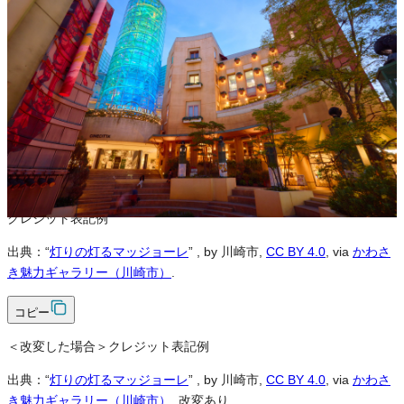
※本サイトの
利用規約
も適用されます。
営利利用
可
改変
可
クレジット表記
必須
クレジット表記例
出典：“
灯りの灯るマッジョーレ
”
, by 川崎市,
CC BY 4.0
, via
かわさ
き魅力ギャラリー（川崎市）
.
コピー
＜改変した場合＞クレジット表記例
出典：“
灯りの灯るマッジョーレ
”
, by 川崎市,
CC BY 4.0
, via
かわさ
き魅力ギャラリー（川崎市）
, 改変あり