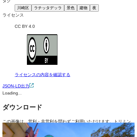
タグ
川崎区
ラチッタデッラ
景色
建物
夜
ライセンス
CC BY 4.0
ライセンスの内容を確認する
JSON-LD出力
Loading...
ダウンロード
この画像は、営利・非営利を問わずご利用いただけます。トリミン
グ・色変更などの改変も可能です。クレジット表記は必須です。