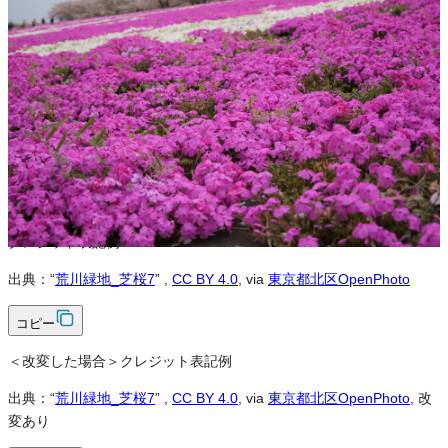
※本サイトの
利用規約
も適用されます。
営利利用
可
改変
可
クレジット表記
必須
クレジット表記例
出典：“
荒川緑地_芝桜7
”
,
CC BY 4.0
, via
東京都北区OpenPhoto
コピー
＜改変した場合＞クレジット表記例
出典：“
荒川緑地_芝桜7
”
,
CC BY 4.0
, via
東京都北区OpenPhoto
, 改
変あり