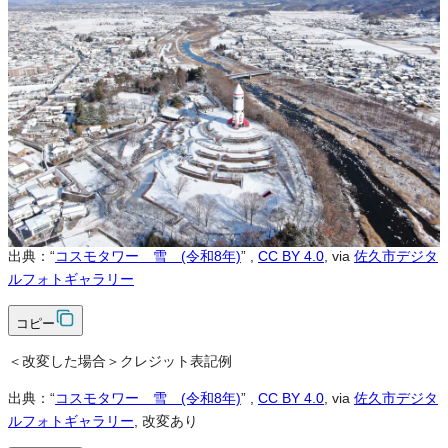
営利利用
可
改変
可
クレジット表記
必須
クレジット表記例
出典：“
コスモタワー 雪 (令和8年)
”
,
CC BY 4.0
, via
佐久市デジタ
ルフォトギャラリー
コピー
＜改変した場合＞クレジット表記例
出典：“
コスモタワー 雪 (令和8年)
”
,
CC BY 4.0
, via
佐久市デジタ
ルフォトギャラリー
, 改変あり