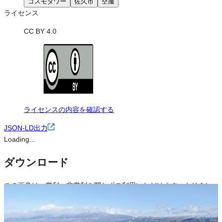
コスモタワー
佐久市
空撮
ライセンス
CC BY 4.0
ライセンスの内容を確認する
JSON-LD出力
Loading...
ダウンロード
この画像は、営利・非営利を問わずご利用いただけます。トリミン
グ・色変更などの改変も可能です。クレジット表記は必須です。
※本サイトの
利用規約
も適用されます。