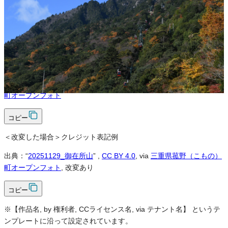
可
クレジット表記
必須
クレジット表記例
出典：“
20251129_御在所山
”
,
CC BY 4.0
, via
三重県菰野（こもの）
町オープンフォト
コピー
＜改変した場合＞クレジット表記例
出典：“
20251129_御在所山
”
,
CC BY 4.0
, via
三重県菰野（こもの）
町オープンフォト
, 改変あり
コピー
※【作品名, by 権利者, CCライセンス名, via テナント名】 というテ
ンプレートに沿って設定されています。