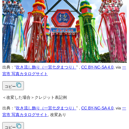
営利利用
不可
改変
条件付き
条件付き
クレジット表記
必須
クレジット表記例
出典：“
吹き流し飾り（一宮七夕まつり）
”
,
CC BY-NC-SA 4.0
, via
一
宮市 写真カタログサイト
コピー
＜改変した場合＞クレジット表記例
出典：“
吹き流し飾り（一宮七夕まつり）
”
,
CC BY-NC-SA 4.0
, via
一
宮市 写真カタログサイト
, 改変あり
コピー