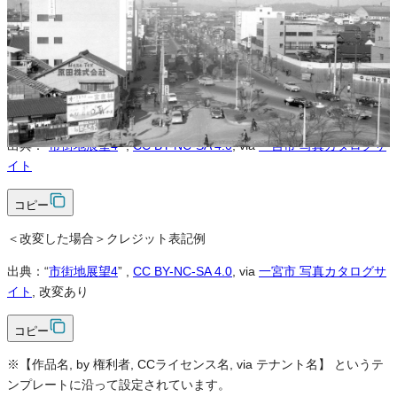
改変
条件付き
条件付き
クレジット表記
必須
クレジット表記例
出典：“
市街地展望4
”
,
CC BY-NC-SA 4.0
, via
一宮市 写真カタログサ
イト
コピー
＜改変した場合＞クレジット表記例
出典：“
市街地展望4
”
,
CC BY-NC-SA 4.0
, via
一宮市 写真カタログサ
イト
, 改変あり
コピー
※【作品名, by 権利者, CCライセンス名, via テナント名】 というテ
ンプレートに沿って設定されています。