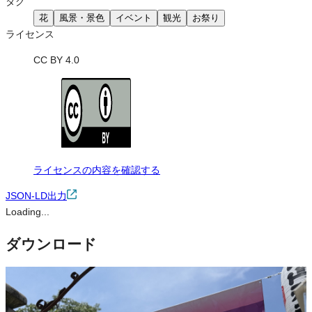
タグ
花
風景・景色
イベント
観光
お祭り
ライセンス
CC BY 4.0
ライセンスの内容を確認する
JSON-LD出力
Loading...
ダウンロード
この画像は、営利・非営利を問わずご利用いただけます。トリミン
グ・色変更などの改変も可能です。クレジット表記は必須です。