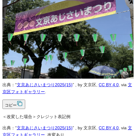
※本サイトの
利用規約
も適用されます。
営利利用
可
改変
可
クレジット表記
必須
クレジット表記例
出典：“
文京あじさいまつり2025(15)
”
, by 文京区,
CC BY 4.0
, via
文
京区フォトギャラリー
.
コピー
＜改変した場合＞クレジット表記例
出典：“
文京あじさいまつり2025(15)
”
, by 文京区,
CC BY 4.0
, via
文
京区フォトギャラリー
, 改変あり