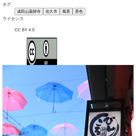
タグ
成田山薬師寺
佐久市
風景
景色
ライセンス
CC BY 4.0
ライセンスの内容を確認する
JSON-LD出力
ダウンロード
この画像は、営利・非営利を問わずご利用いただけます。トリミン
グ・色変更などの改変も可能です。クレジット表記は必須です。
※本サイトの
利用規約
も適用されます。