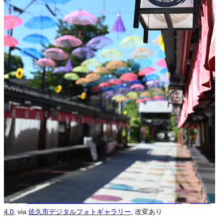
営利利用
可
改変
可
クレジット表記
必須
クレジット表記例
出典：“
成田山薬師寺 アンブレラスカイ② （令和7年）
”
,
CC BY
4.0
, via
佐久市デジタルフォトギャラリー
コピー
＜改変した場合＞クレジット表記例
出典：“
成田山薬師寺 アンブレラスカイ② （令和7年）
”
,
CC BY
4.0
, via
佐久市デジタルフォトギャラリー
, 改変あり