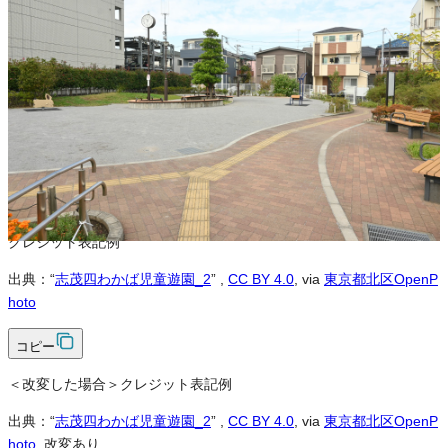
※本サイトの
利用規約
も適用されます。
営利利用
可
改変
可
クレジット表記
必須
クレジット表記例
出典：“
志茂四わかば児童遊園_2
”
,
CC BY 4.0
, via
東京都北区OpenP
hoto
コピー
＜改変した場合＞クレジット表記例
出典：“
志茂四わかば児童遊園_2
”
,
CC BY 4.0
, via
東京都北区OpenP
hoto
, 改変あり