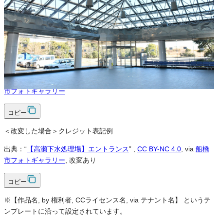
可
クレジット表記
必須
クレジット表記例
出典：“
【高瀬下水処理場】エントランス
”
,
CC BY-NC 4.0
, via
船橋
市フォトギャラリー
コピー
＜改変した場合＞クレジット表記例
出典：“
【高瀬下水処理場】エントランス
”
,
CC BY-NC 4.0
, via
船橋
市フォトギャラリー
, 改変あり
コピー
※【作品名, by 権利者, CCライセンス名, via テナント名】 というテ
ンプレートに沿って設定されています。