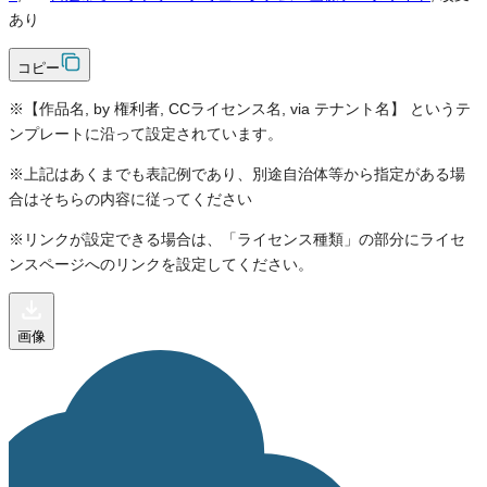
あり
コピー
※【作品名, by 権利者, CCライセンス名, via テナント名】 というテ
ンプレートに沿って設定されています。
※上記はあくまでも表記例であり、別途自治体等から指定がある場
合はそちらの内容に従ってください
※リンクが設定できる場合は、「ライセンス種類」の部分にライセ
ンスページへのリンクを設定してください。
画像