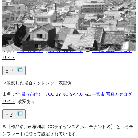
改変
条件付き
条件付き
クレジット表記
必須
クレジット表記例
出典：“
全景（市内）
”
,
CC BY-NC-SA 4.0
, via
一宮市 写真カタログ
サイト
コピー
＜改変した場合＞クレジット表記例
出典：“
全景（市内）
”
,
CC BY-NC-SA 4.0
, via
一宮市 写真カタログ
サイト
, 改変あり
コピー
※【作品名, by 権利者, CCライセンス名, via テナント名】 というテ
ンプレートに沿って設定されています。