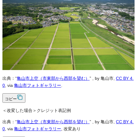
営利利用
可
改変
可
クレジット表記
必須
クレジット表記例
出典：“
亀山市上空（市東部から西部を望む）
”
, by 亀山市,
CC BY 4.
0
, via
亀山市フォトギャラリー
.
コピー
＜改変した場合＞クレジット表記例
出典：“
亀山市上空（市東部から西部を望む）
”
, by 亀山市,
CC BY 4.
0
, via
亀山市フォトギャラリー
, 改変あり