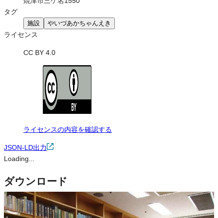
焼津市三ケ名1550
タグ
施設
やいづあかちゃんえき
ライセンス
CC BY 4.0
ライセンスの内容を確認する
JSON-LD出力
Loading...
ダウンロード
この画像は、営利・非営利を問わずご利用いただけます。トリミン
グ・色変更などの改変も可能です。クレジット表記は必須です。