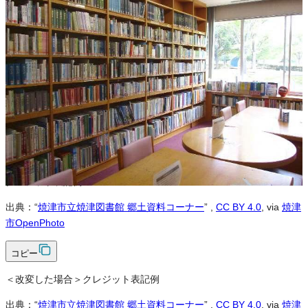
※本サイトの
利用規約
も適用されます。
営利利用
可
改変
可
クレジット表記
必須
クレジット表記例
出典：“
焼津市立焼津図書館 郷土資料コーナー
”
,
CC BY 4.0
, via
焼津
市OpenPhoto
コピー
＜改変した場合＞クレジット表記例
出典：“
焼津市立焼津図書館 郷土資料コーナー
”
,
CC BY 4.0
, via
焼津