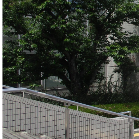
改変
可
クレジット表記
必須
クレジット表記例
出典：“
焼津市立焼津図書館 外観
”
,
CC BY 4.0
, via
焼津市OpenPhoto
コピー
＜改変した場合＞クレジット表記例
出典：“
焼津市立焼津図書館 外観
”
,
CC BY 4.0
, via
焼津市OpenPhoto
コピー
※【作品名, by 権利者, CCライセンス名, via テナント名】 と
※上記はあくまでも表記例であり、別途自治体等から指定がある場合