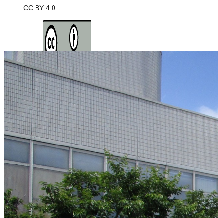
CC BY 4.0
ライセンスの内容を確認する
JSON-LD出力
Loading...
ダウンロード
この画像は、営利・非営利を問わずご利用いただけます。トリミング
※本サイトの
利用規約
も適用されます。
営利利用
可