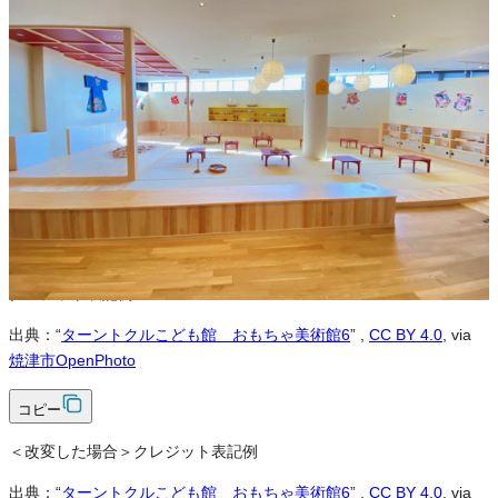
※本サイトの
利用規約
も適用されます。
営利利用
可
改変
可
クレジット表記
必須
クレジット表記例
出典：“
ターントクルこども館＿おもちゃ美術館6
”
,
CC BY 4.0
, via
焼津市OpenPhoto
コピー
＜改変した場合＞クレジット表記例
出典：“
ターントクルこども館＿おもちゃ美術館6
”
,
CC BY 4.0
, via