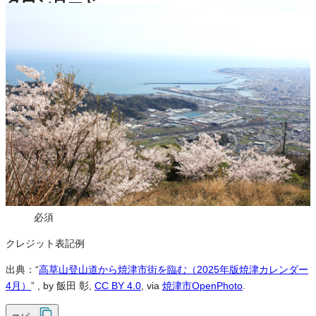
ダウンロード
この画像は、営利・非営利を問わずご利用いただけます。トリミン
グ・色変更などの改変も可能です。クレジット表記は必須です。
※本サイトの
利用規約
も適用されます。
営利利用
可
改変
可
クレジット表記
必須
クレジット表記例
出典：“
高草山登山道から焼津市街を臨む（2025年版焼津カレンダー
4月）
”
, by 飯田 彰,
CC BY 4.0
, via
焼津市OpenPhoto
.