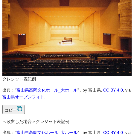
※本サイトの
利用規約
も適用されます。
営利利用
可
改変
可
クレジット表記
必須
クレジット表記例
出典：“
富山県高岡文化ホール_大ホール
”
, by 富山県,
CC BY 4.0
, via
富山県オープンフォト
.
コピー
＜改変した場合＞クレジット表記例
出典：“
富山県高岡文化ホール_大ホール
”
, by 富山県,
CC BY 4.0
, via