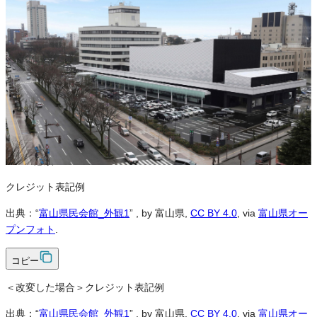
※本サイトの
利用規約
も適用されます。
営利利用
可
改変
可
クレジット表記
必須
クレジット表記例
出典：“
富山県民会館_外観1
”
, by 富山県,
CC BY 4.0
, via
富山県オー
プンフォト
.
コピー
＜改変した場合＞クレジット表記例
出典：“
富山県民会館_外観1
”
, by 富山県,
CC BY 4.0
, via
富山県オー