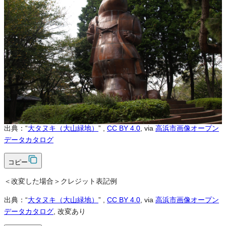
営利利用
可
改変
可
クレジット表記
必須
クレジット表記例
出典：“
大タヌキ（大山緑地）
”
,
CC BY 4.0
, via
高浜市画像オープン
データカタログ
コピー
＜改変した場合＞クレジット表記例
出典：“
大タヌキ（大山緑地）
”
,
CC BY 4.0
, via
高浜市画像オープン
データカタログ
, 改変あり