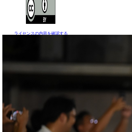
ライセンスの内容を確認する
JSON-LD出力
ダウンロード
この画像は、営利・非営利を問わずご利用いただけます。トリミング
※本サイトの
利用規約
も適用されます。
営利利用
可
改変
可