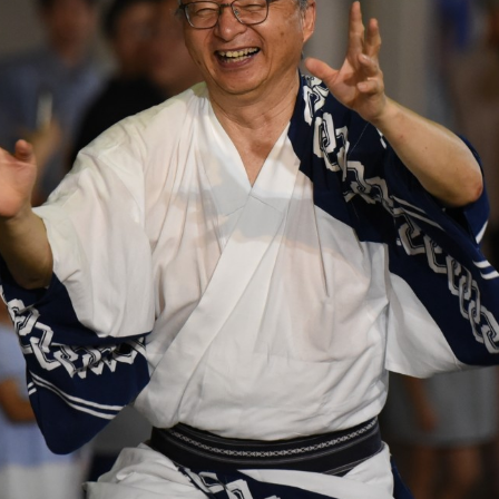
ト（試行版）
.
ト（試行版）
, 改変あり
いうテンプレートに沿って設定されています。
はそちらの内容に従ってください
スページへのリンクを設定してください。