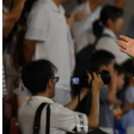
クレジット表記
必須
クレジット表記例
出典：“
おどり10
”
, by DX推進課,
CC BY 4.0
, via
洲本市オープンフォ
コピー
＜改変した場合＞クレジット表記例
出典：“
おどり10
”
, by DX推進課,
CC BY 4.0
, via
洲本市オープンフォ
コピー
※【作品名, by 権利者, CCライセンス名, via テナント名】 と
※上記はあくまでも表記例であり、別途自治体等から指定がある場合
※リンクが設定できる場合は、「ライセンス種類」の部分にライセン
画像