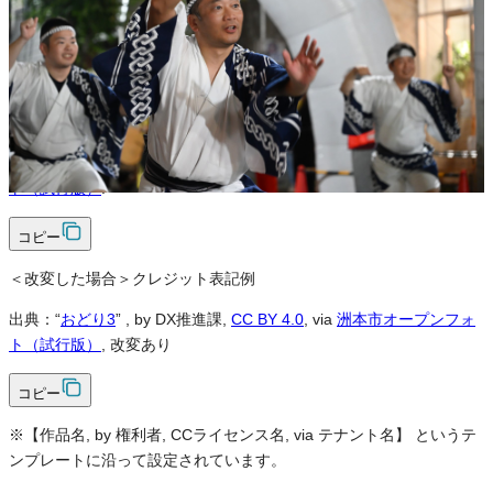
可
クレジット表記
必須
クレジット表記例
出典：“
おどり3
”
, by DX推進課,
CC BY 4.0
, via
洲本市オープンフォ
ト（試行版）
.
コピー
＜改変した場合＞クレジット表記例
出典：“
おどり3
”
, by DX推進課,
CC BY 4.0
, via
洲本市オープンフォ
ト（試行版）
, 改変あり
コピー
※【作品名, by 権利者, CCライセンス名, via テナント名】 というテ
ンプレートに沿って設定されています。