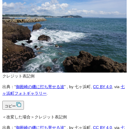
※本サイトの
利用規約
も適用されます。
営利利用
可
改変
可
クレジット表記
必須
クレジット表記例
出典：“
御殿崎の磯に打ち寄せる波
”
, by 七ヶ浜町,
CC BY 4.0
, via
七
ヶ浜町フォトギャラリー
.
コピー
＜改変した場合＞クレジット表記例
出典：“
御殿崎の磯に打ち寄せる波
”
, by 七ヶ浜町,
CC BY 4.0
, via
七