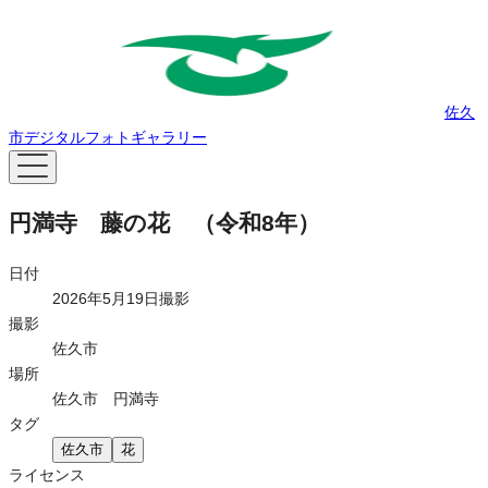
佐久
市デジタルフォトギャラリー
円満寺 藤の花 （令和8年）
日付
2026年5月19日撮影
撮影
佐久市
場所
佐久市 円満寺
タグ
佐久市
花
ライセンス