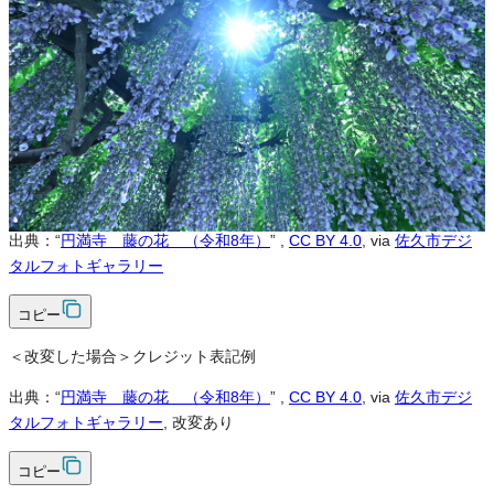
可
改変
可
クレジット表記
必須
クレジット表記例
出典：“
円満寺 藤の花 （令和8年）
”
,
CC BY 4.0
, via
佐久市デジ
タルフォトギャラリー
コピー
＜改変した場合＞クレジット表記例
出典：“
円満寺 藤の花 （令和8年）
”
,
CC BY 4.0
, via
佐久市デジ
タルフォトギャラリー
, 改変あり
コピー