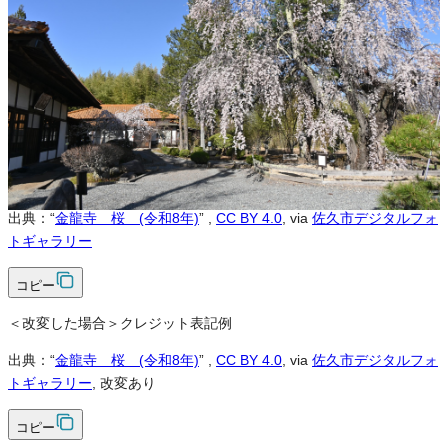
可
改変
可
クレジット表記
必須
クレジット表記例
出典：“
金龍寺 桜 (令和8年)
”
,
CC BY 4.0
, via
佐久市デジタルフォ
トギャラリー
コピー
＜改変した場合＞クレジット表記例
出典：“
金龍寺 桜 (令和8年)
”
,
CC BY 4.0
, via
佐久市デジタルフォ
トギャラリー
, 改変あり
コピー