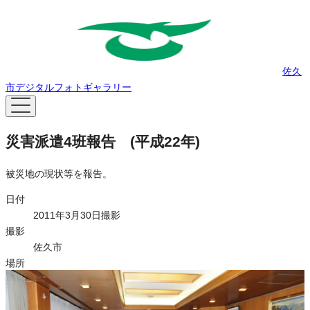
佐久
市デジタルフォトギャラリー
災害派遣4班報告 (平成22年)
被災地の現状等を報告。
日付
2011年3月30日撮影
撮影
佐久市
場所
佐久市役所
タグ