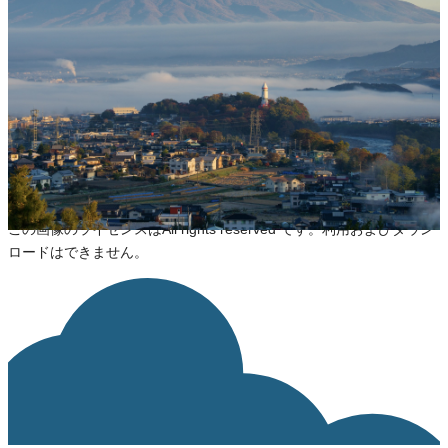
佐久市
風景・景色
ライセンス
All rights Reserved
ライセンスの内容を確認する
JSON-LD出力
ダウンロード
この画像のライセンスはAll rights reserved です。利用およびダウン
ロードはできません。