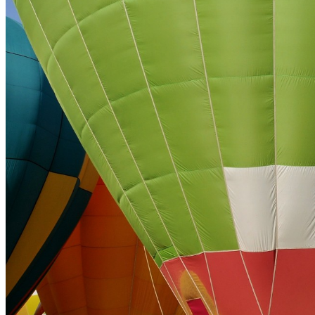
タグ
バルーンフェスティバル
佐久市
ライセンス
All rights Reserved
ライセンスの内容を確認する
JSON-LD出力
ダウンロード
この画像のライセンスはAll rights reserved です。利用およびダ