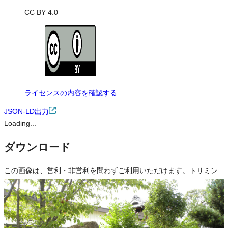
CC BY 4.0
ライセンスの内容を確認する
JSON-LD出力
Loading...
ダウンロード
この画像は、営利・非営利を問わずご利用いただけます。トリミン
グ・色変更などの改変も可能です。クレジット表記は必須です。
※本サイトの
利用規約
も適用されます。
営利利用