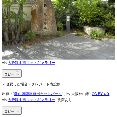
可
改変
可
クレジット表記
必須
クレジット表記例
出典：“
狭山藩陣屋跡ポケットパーク
”
, by 大阪狭山市,
CC BY 4.0
,
via
大阪狭山市フォトギャラリー
.
コピー
＜改変した場合＞クレジット表記例
出典：“
狭山藩陣屋跡ポケットパーク
”
, by 大阪狭山市,
CC BY 4.0
,
via
大阪狭山市フォトギャラリー
, 改変あり
コピー