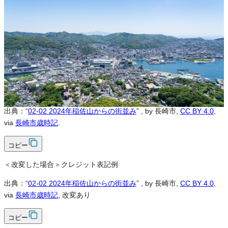
可
改変
可
クレジット表記
必須
クレジット表記例
出典：“
02-02 2024年稲佐山からの街並み
”
, by 長崎市,
CC BY 4.0
,
via
長崎市歳時記
.
コピー
＜改変した場合＞クレジット表記例
出典：“
02-02 2024年稲佐山からの街並み
”
, by 長崎市,
CC BY 4.0
,
via
長崎市歳時記
, 改変あり
コピー