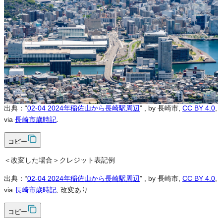
可
改変
可
クレジット表記
必須
クレジット表記例
出典：“
02-04 2024年稲佐山から長崎駅周辺
”
, by 長崎市,
CC BY 4.0
,
via
長崎市歳時記
.
コピー
＜改変した場合＞クレジット表記例
出典：“
02-04 2024年稲佐山から長崎駅周辺
”
, by 長崎市,
CC BY 4.0
,
via
長崎市歳時記
, 改変あり
コピー