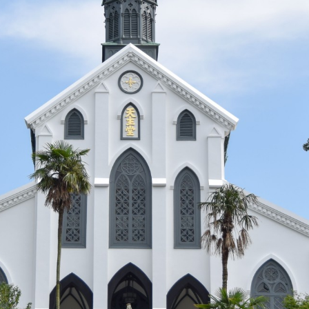
崎市歳時記
.
崎市歳時記
, 改変あり
いうテンプレートに沿って設定されています。
はそちらの内容に従ってください