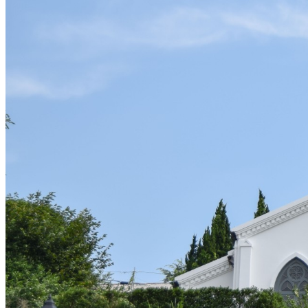
不可
改変
可
クレジット表記
必須
クレジット表記例
出典：“
09-46 2018年大浦天主堂
”
, by 長崎市,
CC BY-NC 4.0
, via
長
コピー
＜改変した場合＞クレジット表記例
出典：“
09-46 2018年大浦天主堂
”
, by 長崎市,
CC BY-NC 4.0
, via
長
コピー
※【作品名, by 権利者, CCライセンス名, via テナント名】 と
※上記はあくまでも表記例であり、別途自治体等から指定がある場合