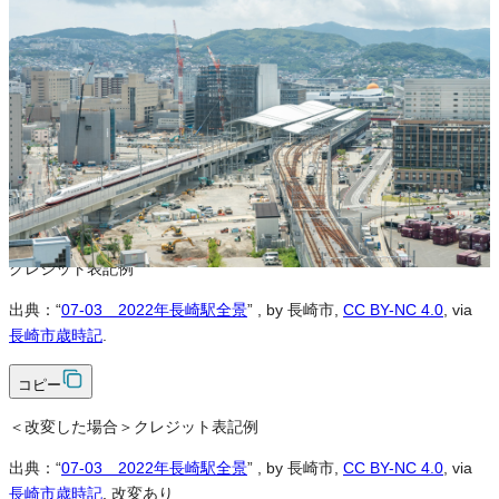
※本サイトの
利用規約
も適用されます。
営利利用
不可
改変
可
クレジット表記
必須
クレジット表記例
出典：“
07-03 2022年長崎駅全景
”
, by 長崎市,
CC BY-NC 4.0
, via
長崎市歳時記
.
コピー
＜改変した場合＞クレジット表記例
出典：“
07-03 2022年長崎駅全景
”
, by 長崎市,
CC BY-NC 4.0
, via
長崎市歳時記
, 改変あり