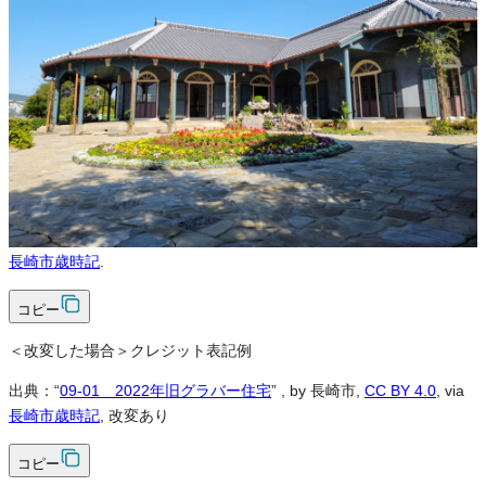
可
改変
可
クレジット表記
必須
クレジット表記例
出典：“
09-01 2022年旧グラバー住宅
”
, by 長崎市,
CC BY 4.0
, via
長崎市歳時記
.
コピー
＜改変した場合＞クレジット表記例
出典：“
09-01 2022年旧グラバー住宅
”
, by 長崎市,
CC BY 4.0
, via
長崎市歳時記
, 改変あり
コピー