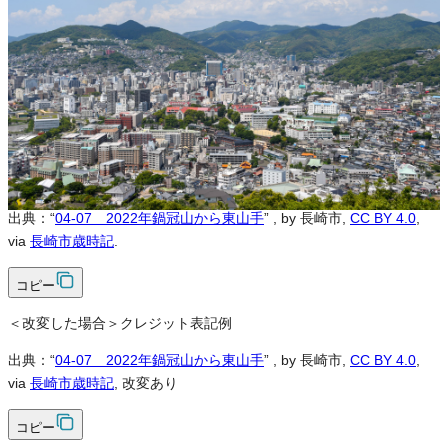
可
改変
可
クレジット表記
必須
クレジット表記例
出典：“
04-07 2022年鍋冠山から東山手
”
, by 長崎市,
CC BY 4.0
,
via
長崎市歳時記
.
コピー
＜改変した場合＞クレジット表記例
出典：“
04-07 2022年鍋冠山から東山手
”
, by 長崎市,
CC BY 4.0
,
via
長崎市歳時記
, 改変あり
コピー