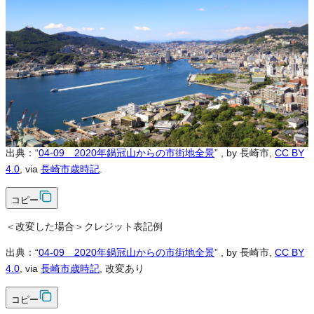
可
改変
可
クレジット表記
必須
クレジット表記例
出典：“
04-09 2020年鍋冠山からの市街地全景
”
, by 長崎市,
CC BY
4.0
, via
長崎市歳時記
.
コピー
＜改変した場合＞クレジット表記例
出典：“
04-09 2020年鍋冠山からの市街地全景
”
, by 長崎市,
CC BY
4.0
, via
長崎市歳時記
, 改変あり
コピー