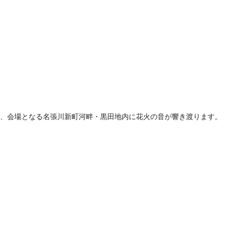
日、会場となる名張川新町河畔・黒田地内に花火の音が響き渡ります。