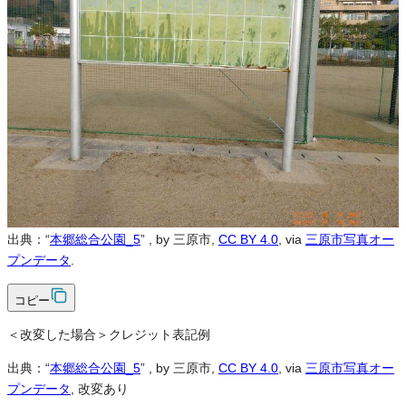
営利利用
可
改変
可
クレジット表記
必須
クレジット表記例
出典：“
本郷総合公園_5
”
, by 三原市,
CC BY 4.0
, via
三原市写真オー
プンデータ
.
コピー
＜改変した場合＞クレジット表記例
出典：“
本郷総合公園_5
”
, by 三原市,
CC BY 4.0
, via
三原市写真オー
プンデータ
, 改変あり