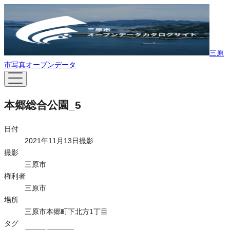
三原
市写真オープンデータ
本郷総合公園_5
日付
2021年11月13日撮影
撮影
三原市
権利者
三原市
場所
三原市本郷町下北方1丁目
タグ