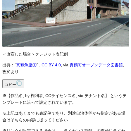
クレジット表記
必須
クレジット表記例
出典：“
真鶴魚座①
”
,
CC BY 4.0
, via
真鶴町オープンデータ図書館
コピー
＜改変した場合＞クレジット表記例
出典：“
真鶴魚座①
”
,
CC BY 4.0
, via
真鶴町オープンデータ図書館
,
改変あり
コピー
※【作品名, by 権利者, CCライセンス名, via テナント名】 というテ
ンプレートに沿って設定されています。
※上記はあくまでも表記例であり、別途自治体等から指定がある場
合はそちらの内容に従ってください
※リンクが設定できる場合は、「ライセンス種類」の部分にライセ