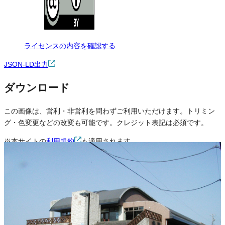
ライセンスの内容を確認する
JSON-LD出力
ダウンロード
この画像は、営利・非営利を問わずご利用いただけます。トリミン
グ・色変更などの改変も可能です。クレジット表記は必須です。
※本サイトの
利用規約
も適用されます。
営利利用
可
改変
可