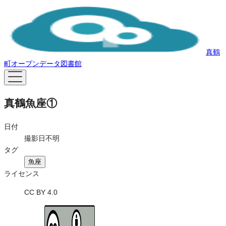
真鶴
町オープンデータ図書館
真鶴魚座①
日付
撮影日不明
タグ
魚座
ライセンス
CC BY 4.0