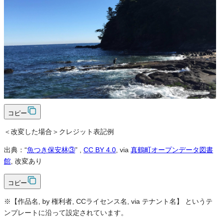
可
クレジット表記
必須
クレジット表記例
出典：“
魚つき保安林③
”
,
CC BY 4.0
, via
真鶴町オープンデータ図書
館
コピー
＜改変した場合＞クレジット表記例
出典：“
魚つき保安林③
”
,
CC BY 4.0
, via
真鶴町オープンデータ図書
館
, 改変あり
コピー
※【作品名, by 権利者, CCライセンス名, via テナント名】 というテ
ンプレートに沿って設定されています。