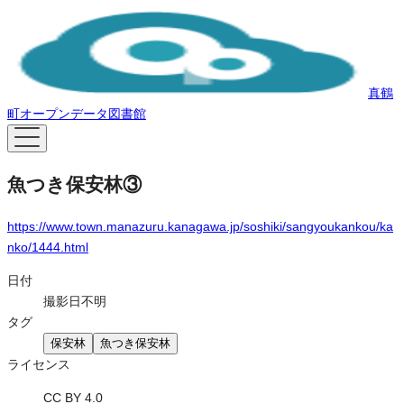
真鶴
町オープンデータ図書館
魚つき保安林③
https://www.town.manazuru.kanagawa.jp/soshiki/sangyoukankou/ka
nko/1444.html
日付
撮影日不明
タグ
保安林
魚つき保安林
ライセンス
CC BY 4.0