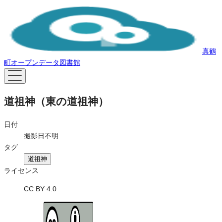
真鶴
町オープンデータ図書館
道祖神（東の道祖神）
日付
撮影日不明
タグ
道祖神
ライセンス
CC BY 4.0