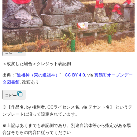
クレジット表記
必須
クレジット表記例
出典：“
道祖神（東の道祖神）
”
,
CC BY 4.0
, via
真鶴町オープンデー
タ図書館
コピー
＜改変した場合＞クレジット表記例
出典：“
道祖神（東の道祖神）
”
,
CC BY 4.0
, via
真鶴町オープンデー
タ図書館
, 改変あり
コピー
※【作品名, by 権利者, CCライセンス名, via テナント名】 というテ
ンプレートに沿って設定されています。
※上記はあくまでも表記例であり、別途自治体等から指定がある場
合はそちらの内容に従ってください