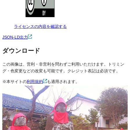
ライセンスの内容を確認する
JSON-LD出力
ダウンロード
この画像は、営利・非営利を問わずご利用いただけます。トリミン
グ・色変更などの改変も可能です。クレジット表記は必須です。
※本サイトの
利用規約
も適用されます。
営利利用
可
改変
可