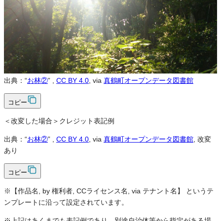
可
クレジット表記
必須
クレジット表記例
出典：“
お林②
”
,
CC BY 4.0
, via
真鶴町オープンデータ図書館
コピー
＜改変した場合＞クレジット表記例
出典：“
お林②
”
,
CC BY 4.0
, via
真鶴町オープンデータ図書館
, 改変
あり
コピー
※【作品名, by 権利者, CCライセンス名, via テナント名】 というテ
ンプレートに沿って設定されています。
※上記はあくまでも表記例であり、別途自治体等から指定がある場