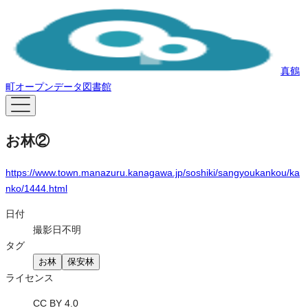
真鶴
町オープンデータ図書館
お林②
https://www.town.manazuru.kanagawa.jp/soshiki/sangyoukankou/ka
nko/1444.html
日付
撮影日不明
タグ
お林
保安林
ライセンス
CC BY 4.0