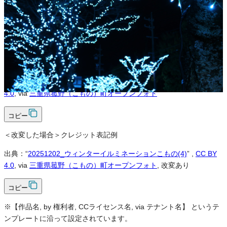
可
クレジット表記
必須
クレジット表記例
出典：“
20251202_ウィンターイルミネーションこもの(4)
”
,
CC BY
4.0
, via
三重県菰野（こもの）町オープンフォト
コピー
＜改変した場合＞クレジット表記例
出典：“
20251202_ウィンターイルミネーションこもの(4)
”
,
CC BY
4.0
, via
三重県菰野（こもの）町オープンフォト
, 改変あり
コピー
※【作品名, by 権利者, CCライセンス名, via テナント名】 というテ
ンプレートに沿って設定されています。