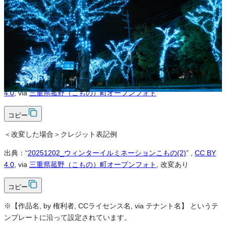
可
クレジット表記
必須
クレジット表記例
出典：“
20251202_ウィンターイルミネーションこもの(2)
”
,
CC BY
4.0
, via
三重県菰野（こもの）町オープンフォト
コピー
＜改変した場合＞クレジット表記例
出典：“
20251202_ウィンターイルミネーションこもの(2)
”
,
CC BY
4.0
, via
三重県菰野（こもの）町オープンフォト
, 改変あり
コピー
※【作品名, by 権利者, CCライセンス名, via テナント名】 というテ
ンプレートに沿って設定されています。