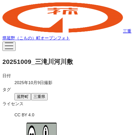
三重
県菰野（こもの）町オープンフォト
20251009_三滝川河川敷
日付
2025年10月9日撮影
タグ
菰野町
三重県
ライセンス
CC BY 4.0