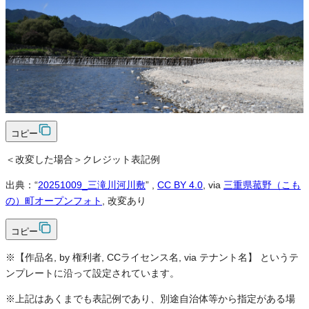
可
クレジット表記
必須
クレジット表記例
出典：“
20251009_三滝川河川敷
”
,
CC BY 4.0
, via
三重県菰野（こも
の）町オープンフォト
コピー
＜改変した場合＞クレジット表記例
出典：“
20251009_三滝川河川敷
”
,
CC BY 4.0
, via
三重県菰野（こも
の）町オープンフォト
, 改変あり
コピー
※【作品名, by 権利者, CCライセンス名, via テナント名】 というテ
ンプレートに沿って設定されています。
※上記はあくまでも表記例であり、別途自治体等から指定がある場