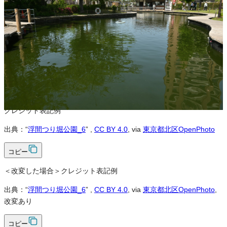
営利利用
可
改変
可
クレジット表記
必須
クレジット表記例
出典：“
浮間つり堀公園_6
”
,
CC BY 4.0
, via
東京都北区OpenPhoto
コピー
＜改変した場合＞クレジット表記例
出典：“
浮間つり堀公園_6
”
,
CC BY 4.0
, via
東京都北区OpenPhoto
,
改変あり
コピー