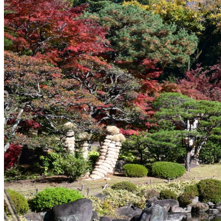
可
改変
可
クレジット表記
必須
クレジット表記例
出典：“
旧古河庭園_秋24
”
,
CC BY 4.0
, via
東京都北区OpenPhoto
コピー
＜改変した場合＞クレジット表記例
出典：“
旧古河庭園_秋24
”
,
CC BY 4.0
, via
東京都北区OpenPhoto
, 
コピー
※【作品名, by 権利者, CCライセンス名, via テナント名】 と
※上記はあくまでも表記例であり、別途自治体等から指定がある場合